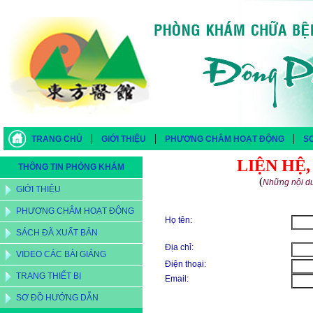
|
|
|
TRANG CHỦ
GIỚI THIỆU
PHƯƠNG CHÂM HOẠT ĐỘNG
S
LIỆN HỆ
THÔNG TIN PHÒNG KHÁM
(
Những nội du
GIỚI THIỆU
PHƯƠNG CHÂM HOẠT ĐỘNG
Họ tên:
SÁCH ĐÃ XUẤT BẢN
Địa chỉ:
VIDEO CÁC BÀI GIẢNG
Điện thoại:
TRANG THIẾT BỊ
Email:
SƠ ĐỒ HƯỚNG DẪN