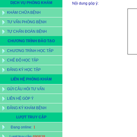
DỊCH VỤ PHÒNG KHÁM
Nội dung góp ý:
KHÁM CHỮA BỆNH
TƯ VẤN PHÒNG BỆNH
TỰ CHẨN ĐOÁN BỆNH
CHƯƠNG TRÌNH ĐÀO TẠO
CHƯƠNG TRÌNH HỌC TẬP
CHẾ ĐỘ HỌC TẬP
ĐĂNG KÝ HỌC TẬP
LIÊN HỆ PHÒNG KHÁM
GỬI CÂU HỎI TƯ VẤN
LIÊN HỆ GÓP Ý
ĐĂNG KÝ KHÁM BỆNH
LƯỢT TRUY CẬP
1
Đang online:
490838
Lượt truy cập: