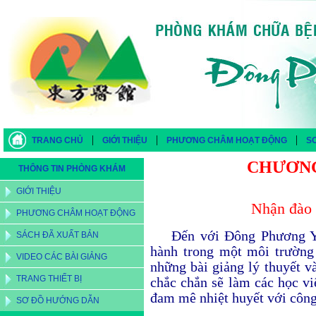
|
|
|
TRANG CHỦ
GIỚI THIỆU
PHƯƠNG CHÂM HOẠT ĐỘNG
S
CHƯƠNG
THÔNG TIN PHÒNG KHÁM
GIỚI THIỆU
Nhận đào 
PHƯƠNG CHÂM HOẠT ĐỘNG
Đến với Đông Phương Y 
SÁCH ĐÃ XUẤT BẢN
hành trong một môi trường 
VIDEO CÁC BÀI GIẢNG
những bài giảng lý thuyết 
TRANG THIẾT BỊ
chắc chắn sẽ làm các học vi
đam mê nhiệt huyết với công
SƠ ĐỒ HƯỚNG DẪN