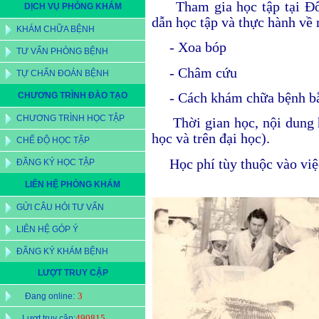
Tham gia học tập tại 
DỊCH VỤ PHÒNG KHÁM
dẫn học tập và thực hành về
KHÁM CHỮA BỆNH
- Xoa bóp
TƯ VẤN PHÒNG BỆNH
- Châm cứu
TỰ CHẨN ĐOÁN BỆNH
- Cách khám chữa bệnh b
CHƯƠNG TRÌNH ĐÀO TẠO
CHƯƠNG TRÌNH HỌC TẬP
Thời gian học, nội dung
học và trên đại học).
CHẾ ĐỘ HỌC TẬP
Học phí tùy thuộc vào việ
ĐĂNG KÝ HỌC TẬP
LIÊN HỆ PHÒNG KHÁM
GỬI CÂU HỎI TƯ VẤN
LIÊN HỆ GÓP Ý
ĐĂNG KÝ KHÁM BỆNH
LƯỢT TRUY CẬP
3
Đang online:
490815
Lượt truy cập: