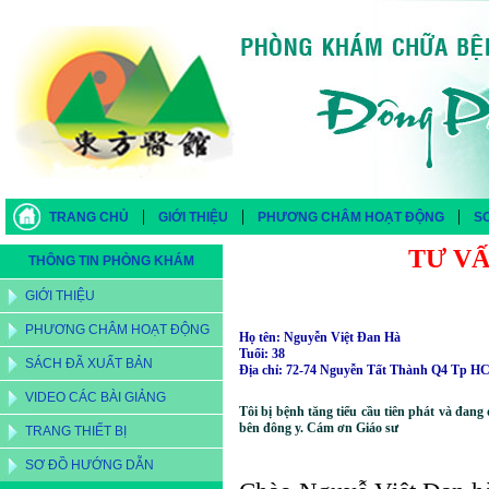
|
|
|
TRANG CHỦ
GIỚI THIỆU
PHƯƠNG CHÂM HOẠT ĐỘNG
S
TƯ V
THÔNG TIN PHÒNG KHÁM
GIỚI THIỆU
PHƯƠNG CHÂM HOẠT ĐỘNG
Họ tên: Nguyễn Việt Đan Hà
Tuổi: 38
SÁCH ĐÃ XUẤT BẢN
Ðịa chỉ: 72-74 Nguyễn Tất Thành Q4 Tp 
VIDEO CÁC BÀI GIẢNG
Tôi bị bệnh tăng tiểu cầu tiên phát và đang
bên đông y. Cám ơn Giáo sư
TRANG THIẾT BỊ
SƠ ĐỒ HƯỚNG DẪN