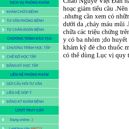
Chào Nguyễ Việt Đan h
DỊCH VỤ PHÒNG KHÁM
hoạc giảm tiểu cầu .Nên 
KHÁM CHỮA BỆNH
.nhưng cần xem có những
TƯ VẤN PHÒNG BỆNH
dưới da ,chảy máu mũi .
TỰ CHẨN ĐOÁN BỆNH
chữa các triệu chứng tr
y có ba nhóm ;do huyết 
CHƯƠNG TRÌNH ĐÀO TẠO
khám kỹ đẻ cho thuốc m
CHƯƠNG TRÌNH HỌC TẬP
có thể dùng Lục vị quy 
CHẾ ĐỘ HỌC TẬP
ĐĂNG KÝ HỌC TẬP
LIÊN HỆ PHÒNG KHÁM
GỬI CÂU HỎI TƯ VẤN
LIÊN HỆ GÓP Ý
ĐĂNG KÝ KHÁM BỆNH
LƯỢT TRUY CẬP
2
Đang online:
490721
Lượt truy cập: